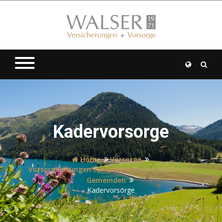
Kadervorsorge
Home
Vorsorge
Vorsorgelösungen für Unternehmen, NGOs und
Gemeinden
Kadervorsorge