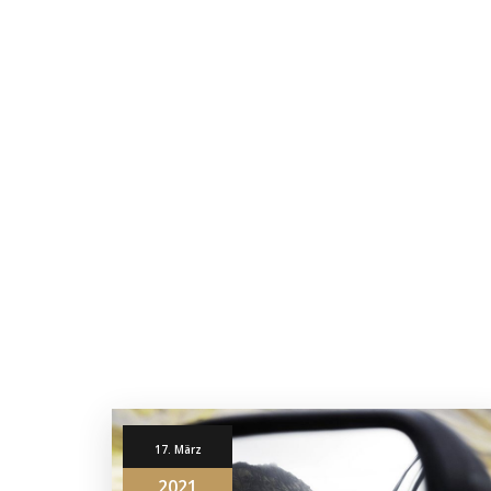
17. März
2021