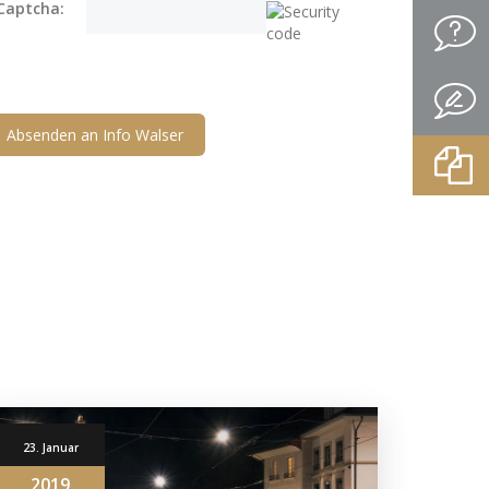
Captcha:
23. Januar
2019