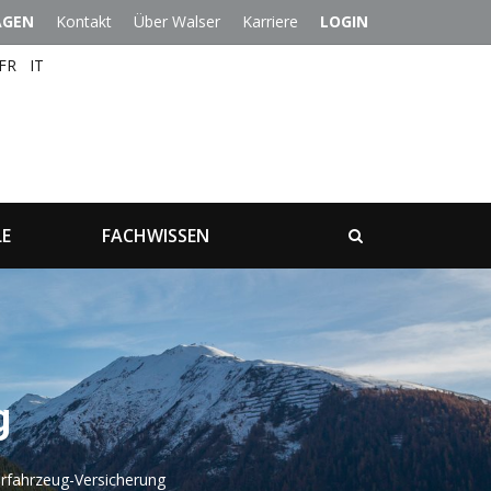
AGEN
Kontakt
Über Walser
Karriere
LOGIN
FR
IT
LE
FACHWISSEN
g
rfahrzeug-Versicherung