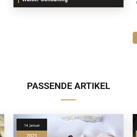
Beraterteam Versicherungen
consulting@walser.ch
+41 44 724 50 30
PASSENDE ARTIKEL
14. Januar
2021