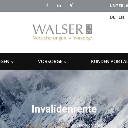
UNTERL
DE
EN
NGEN
VORSORGE
KUNDEN PORTA
Invalidenrente
Home
Fachwissen
Invalidenrente